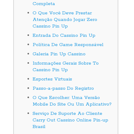
Completa
O Que Você Deve Prestar
Atenção Quando Jogar Zero
Cassino Pin Up
Entrada Do Cassino Pin Up
Política De Game Responsável
Galeria Pin Up Cassino
Informações Gerais Sobre To
Cassino Pin Up
Esportes Virtuais
Passo-a-passo Do Registro
O Que Escolher: Uma Versão
Mobile Do Site Ou Um Aplicativo?
Serviço De Suporte Ao Cliente
Carry Out Cassino Online Pin-up
Brasil