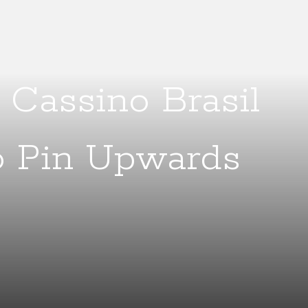
 Cassino Brasil
Do Pin Upwards