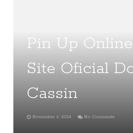
Pin Up Online
Site Oficial 
Cassin
November 6, 2024
No Comments