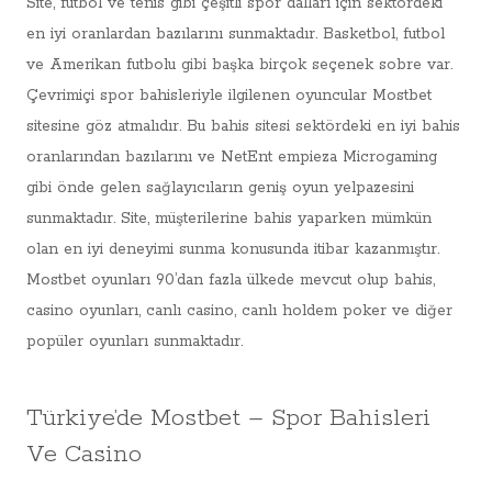
Site, futbol ve tenis gibi çeşitli spor dalları için sektördeki
en iyi oranlardan bazılarını sunmaktadır. Basketbol, ​​futbol
ve Amerikan futbolu gibi başka birçok seçenek sobre var.
Çevrimiçi spor bahisleriyle ilgilenen oyuncular Mostbet
sitesine göz atmalıdır. Bu bahis sitesi sektördeki en iyi bahis
oranlarından bazılarını ve NetEnt empieza Microgaming
gibi önde gelen sağlayıcıların geniş oyun yelpazesini
sunmaktadır. Site, müşterilerine bahis yaparken mümkün
olan en iyi deneyimi sunma konusunda itibar kazanmıştır.
Mostbet oyunları 90’dan fazla ülkede mevcut olup bahis,
casino oyunları, canlı casino, canlı holdem poker ve diğer
popüler oyunları sunmaktadır.
Türkiye’de Mostbet – Spor Bahisleri
Ve Casino