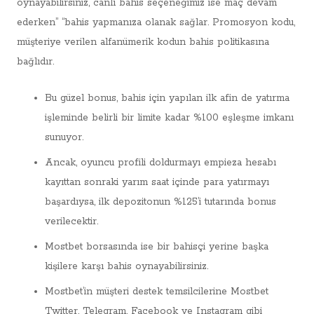
oynayabilirsiniz, canlı bahis seçeneğimiz ise maç devam
ederken” “bahis yapmanıza olanak sağlar. Promosyon kodu,
müşteriye verilen alfanümerik kodun bahis politikasına
bağlıdır.
Bu güzel bonus, bahis için yapılan ilk afin de yatırma
işleminde belirli bir limite kadar %100 eşleşme imkanı
sunuyor.
Ancak, oyuncu profili doldurmayı empieza hesabı
kayıttan sonraki yarım saat içinde para yatırmayı
başardıysa, ilk depozitonun %125’i tutarında bonus
verilecektir.
Mostbet borsasında ise bir bahisçi yerine başka
kişilere karşı bahis oynayabilirsiniz.
Mostbet’in müşteri destek temsilcilerine Mostbet
Twitter, Telegram, Facebook ve Instagram gibi