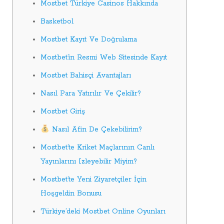
Mostbet Türkiye Casinos Hakkında
Basketbol
Mostbet Kayıt Ve Doğrulama
Mostbet’in Resmi Web Sitesinde Kayıt
Mostbet Bahisçi Avantajları
Nasıl Para Yatırılır Ve Çekilir?
Mostbet Giriş
Nasıl Afin De Çekebilirim?
Mostbet’te Kriket Maçlarının Canlı
Yayınlarını Izleyebilir Miyim?
Mostbet’te Yeni Ziyaretçiler İçin
Hoşgeldin Bonusu
Türkiye’deki Mostbet Online Oyunları