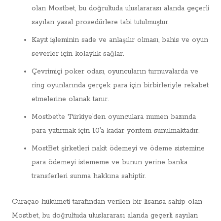
olan Mostbet, bu doğrultuda uluslararası alanda geçerli
sayılan yasal prosedürlere tabi tutulmuştur.
Kayıt işleminin sade ve anlaşılır olması, bahis ve oyun
severler için kolaylık sağlar.
Çevrimiçi poker odası, oyuncuların turnuvalarda ve
ring oyunlarında gerçek para için birbirleriyle rekabet
etmelerine olanak tanır.
Mostbet’te Türkiye’den oyunculara numen bazında
para yatırmak için 10’a kadar yöntem sunulmaktadır.
MostBet şirketleri nakit ödemeyi ve ödeme sistemine
para ödemeyi istememe ve bunun yerine banka
transferleri sunma hakkına sahiptir.
Curaçao hükümeti tarafından verilen bir lisansa sahip olan
Mostbet, bu doğrultuda uluslararası alanda geçerli sayılan