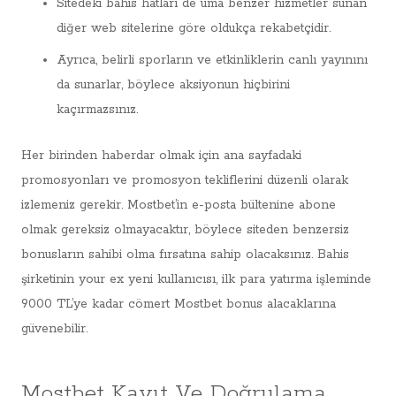
Sitedeki bahis hatları de uma benzer hizmetler sunan
diğer web sitelerine göre oldukça rekabetçidir.
Ayrıca, belirli sporların ve etkinliklerin canlı yayınını
da sunarlar, böylece aksiyonun hiçbirini
kaçırmazsınız.
Her birinden haberdar olmak için ana sayfadaki
promosyonları ve promosyon tekliflerini düzenli olarak
izlemeniz gerekir. Mostbet’in e-posta bültenine abone
olmak gereksiz olmayacaktır, böylece siteden benzersiz
bonusların sahibi olma fırsatına sahip olacaksınız. Bahis
şirketinin your ex yeni kullanıcısı, ilk para yatırma işleminde
9000 TL’ye kadar cömert Mostbet bonus alacaklarına
güvenebilir.
Mostbet Kayıt Ve Doğrulama