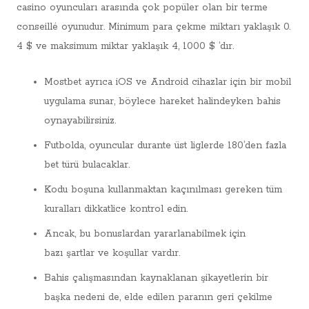
casino oyuncuları arasında çok popüler olan bir terme
conseillé oyunudur. Minimum para çekme miktarı yaklaşık 0.
4 $ ve maksimum miktar yaklaşık 4, 1000 $ ‘dır.
Mostbet ayrıca iOS ve Android cihazlar için bir mobil
uygulama sunar, böylece hareket halindeyken bahis
oynayabilirsiniz.
Futbolda, oyuncular durante üst liglerde 180’den fazla
bet türü bulacaklar.
Kodu boşuna kullanmaktan kaçınılması gereken tüm
kuralları dikkatlice kontrol edin.
Ancak, bu bonuslardan yararlanabilmek için
bazı şartlar ve koşullar vardır.
Bahis çalışmasından kaynaklanan şikayetlerin bir
başka nedeni de, elde edilen paranın geri çekilme