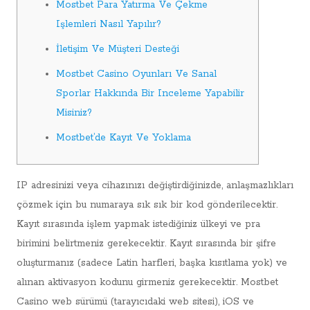
Mostbet Para Yatırma Ve Çekme
Işlemleri Nasıl Yapılır?
İletişim Ve Müşteri Desteği
Mostbet Casino Oyunları Ve Sanal
Sporlar Hakkında Bir Inceleme Yapabilir
Misiniz?
Mostbet’de Kayıt Ve Yoklama
IP adresinizi veya cihazınızı değiştirdiğinizde, anlaşmazlıkları
çözmek için bu numaraya sık sık bir kod gönderilecektir.
Kayıt sırasında işlem yapmak istediğiniz ülkeyi ve pra
birimini belirtmeniz gerekecektir. Kayıt sırasında bir şifre
oluşturmanız (sadece Latin harfleri, başka kısıtlama yok) ve
alınan aktivasyon kodunu girmeniz gerekecektir. Mostbet
Casino web sürümü (tarayıcıdaki web sitesi), iOS ve