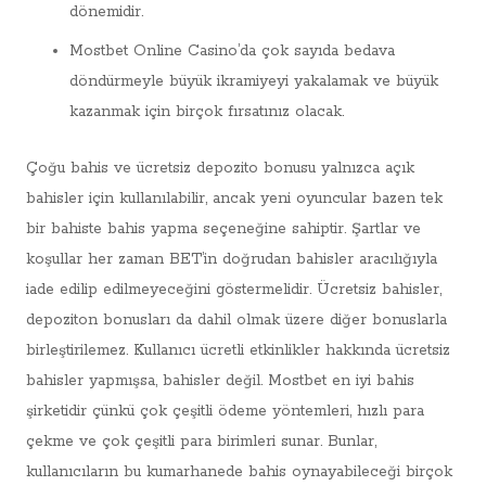
dönemidir.
Mostbet Online Casino’da çok sayıda bedava
döndürmeyle büyük ikramiyeyi yakalamak ve büyük
kazanmak için birçok fırsatınız olacak.
Çoğu bahis ve ücretsiz depozito bonusu yalnızca açık
bahisler için kullanılabilir, ancak yeni oyuncular bazen tek
bir bahiste bahis yapma seçeneğine sahiptir. Şartlar ve
koşullar her zaman BET’in doğrudan bahisler aracılığıyla
iade edilip edilmeyeceğini göstermelidir. Ücretsiz bahisler,
depoziton bonusları da dahil olmak üzere diğer bonuslarla
birleştirilemez. Kullanıcı ücretli etkinlikler hakkında ücretsiz
bahisler yapmışsa, bahisler değil. Mostbet en iyi bahis
şirketidir çünkü çok çeşitli ödeme yöntemleri, hızlı para
çekme ve çok çeşitli para birimleri sunar. Bunlar,
kullanıcıların bu kumarhanede bahis oynayabileceği birçok