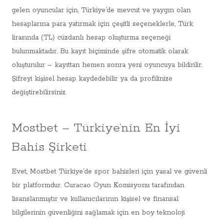
gelen oyuncular için, Türkiye’de mevcut ve yaygın olan
hesaplarına para yatırmak için çeşitli seçeneklerle, Türk
lirasında (TL) cüzdanlı hesap oluşturma seçeneği
bulunmaktadır. Bu kayıt biçiminde şifre otomatik olarak
oluşturulur – kayıttan hemen sonra yeni oyuncuya bildirilir.
Şifreyi kişisel hesap kaydedebilir ya da profilinize
değiştirebilirsiniz.
Mostbet – Türkiye’nin En İyi
Bahis Şirketi
Evet, Mostbet Türkiye’de spor bahisleri için yasal ve güvenli
bir platformdur. Curacao Oyun Komisyonu tarafından
lisanslanmıştır ve kullanıcılarının kişisel ve finansal
bilgilerinin güvenliğini sağlamak için en boy teknoloji