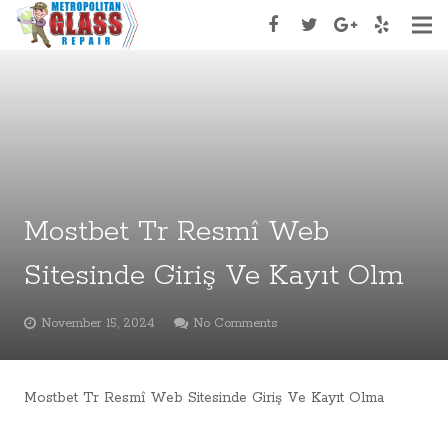
Home
About Us
Services
Services Type
Mostbet Tr Resmî Web
Appoinment
Sitesinde Giriş Ve Kayıt Olm
Contact Us
November 15, 2024
No Comments
Mostbet Tr Resmî Web Sitesinde Giriş Ve Kayıt Olma