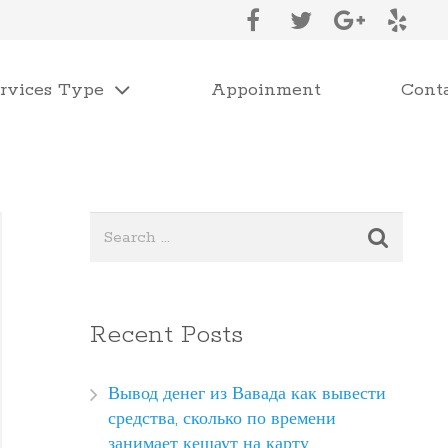
rvices Type
Appoinment
Cont
Recent Posts
Вывод денег из Вавада как вывести
средства, сколько по времени
занимает кешаут на карту