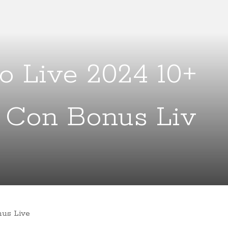
no Live 2024 10+
i Con Bonus Liv
nus Live