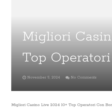
Migliori Casi
Top Operator
November 5, 2024
No Comments
Migliori Casino Live 2024 10+ Top Operatori Con Bo