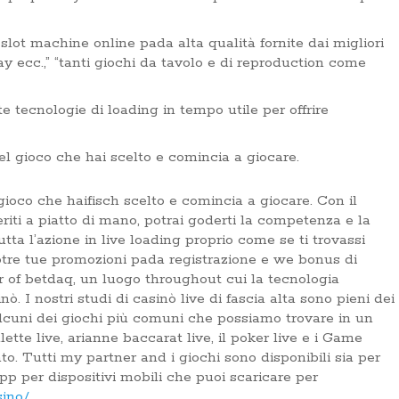
lot machine online pada alta qualità fornite dai migliori
 ecc.,” “tanti giochi da tavolo e di reproduction come
te tecnologie di loading in tempo utile per offrire
l gioco che hai scelto e comincia a giocare.
ioco che haifisch scelto e comincia a giocare. Con il
eriti a piatto di mano, potrai goderti la competenza e la
utta l’azione in live loading proprio come se ti trovassi
tre tue promozioni pada registrazione e we bonus di
air of betdaq, un luogo throughout cui la tecnologia
ò. I nostri studi di casinò live di fascia alta sono pieni dei
 Alcuni dei giochi più comuni che possiamo trovare in un
lette live, arianne baccarat live, il poker live e i Game
. Tutti my partner and i giochi sono disponibili sia per
pp per dispositivi mobili che puoi scaricare per
sino/
.