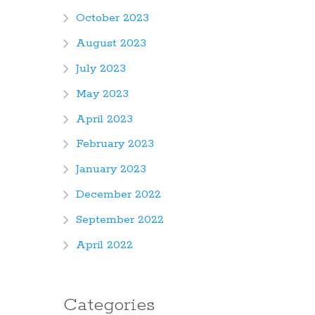
October 2023
August 2023
July 2023
May 2023
April 2023
February 2023
January 2023
December 2022
September 2022
April 2022
Categories