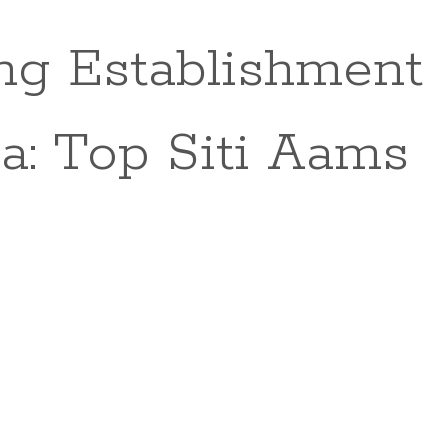
ng Establishment
ia: Top Siti Aams