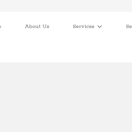
e
About Us
Services
Se