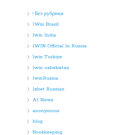
! Без рубрики
1Win Brasil
1win India
1WIN Official In Russia
1win Turkiye
1win uzbekistan
1winRussia
1xbet Russian
AI News
anonymous
blog
Bookkeeping