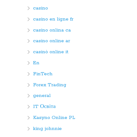
casino
casino en ligne fr
casino onlina ca
casino online ar
casinò online it
En
FinTech
Forex Trading
general
IT Освіта
Kasyno Online PL
king johnnie