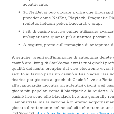
accattivante.
Su NetBet si può giocare a oltre one thousand s
provider come NetEnt, Playtech, Pragmatic Play
roulette, holdem poker, baccarat, e craps.
I siti di casino survive online utilizzano avanza
un’esperienza quanto più autentica possibile.
A seguire, premi sull’immagine di anteprima de
A seguire, premi sull’immagine di anteprima delete g
casinò are living di StarVegas avrai i tuoi giochi pref
qualità dei nostri croupier dal vivo electronic vivrai t
seduto al tavolo pada un casinò a Las Vegas. Usa vo
ricarica per giocare ai giochi di Casinò Live su Betf
all’avanguardia incontra gli autentici giochi weil casin
giochi più popolari come il blackjack e la roulette.
casinò live sono elle blackjack live, are generally rou
Demonstrate, ma la sezione è in eterno aggiornamento
giocare direttamente online sul sito che tramite un’a
iOS/iPadOS
https://migliori-casino-italia.com/live-ca