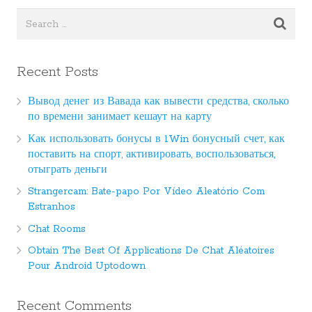
Recent Posts
Вывод денег из Вавада как вывести средства, сколько
по времени занимает кешаут на карту
Как использовать бонусы в 1Win бонусный счет, как
поставить на спорт, активировать, воспользоваться,
отыграть деньги
Strangercam: Bate-papo Por Vídeo Aleatório Com
Estranhos
Chat Rooms
Obtain The Best Of Applications De Chat Aléatoires
Pour Android Uptodown
Recent Comments