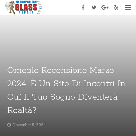
Home
About Us
Services
Services Type
Omegle Recensione Marzo
Appoinment
2024: È Un Sito Di Incontri In
Contact Us
Cui Il Tuo Sogno Diventerà
Realtà?
November 5, 2024