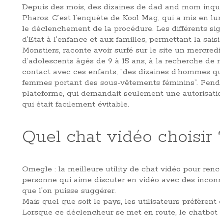
Depuis des mois, des dizaines de dad and mom inqui
Pharos. C’est l’enquête de Kool Mag, qui a mis en lum
le déclenchement de la procédure. Les différents sign
d’Etat à l’enfance et aux familles, permettant la sais
Monstiers, raconte avoir surfé sur le site un mercred
d’adolescents âgés de 9 à 15 ans, à la recherche de n
contact avec ces enfants, “des dizaines d’hommes qu
femmes portant des sous-vêtements féminins”. Penda
plateforme, qui demandait seulement une autorisatio
qui était facilement évitable.
Quel chat vidéo choisir 
Omegle : la meilleure utility de chat vidéo pour ren
personne qui aime discuter en vidéo avec des inconn
que l'on puisse suggérer.
Mais quel que soit le pays, les utilisateurs préfèren
Lorsque ce déclencheur se met en route, le chatbot 