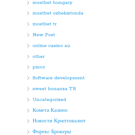
mostbet hungary
mostbet ozbekistonda
mostbet tr
New Post
online casino au
other
pinco
Software development
sweet bonanza TR
Uncategorized
Комета Казино
Новости Криптовалют
Форекс Брокеры