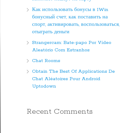
Как использовать бонусы в 1Win
бонусный счет, как поставить на
спорт, активировать, воспользоваться,
отыграть деньги
Strangercam: Bate-papo Por Vídeo
Aleatório Com Estranhos
Chat Rooms
Obtain The Best Of Applications De
Chat Aléatoires Pour Android
Uptodown
Recent Comments