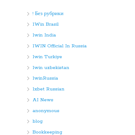
! Без рубрики
1Win Brasil
1win India
1WIN Official In Russia
1win Turkiye
1win uzbekistan
1winRussia
1xbet Russian
AI News
anonymous
blog
Bookkeeping