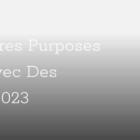
ures Purposes
vec Des
2023