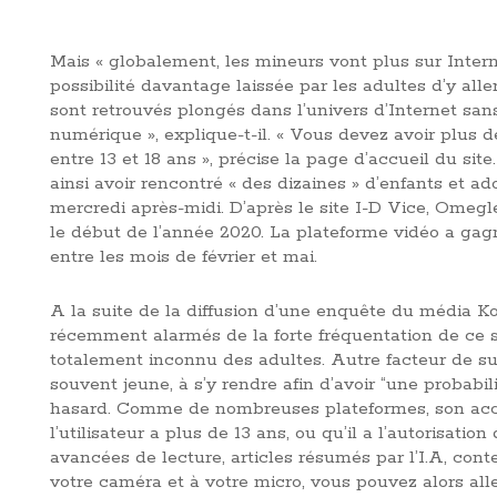
Mais « globalement, les mineurs vont plus sur Intern
possibilité davantage laissée par les adultes d’y aller
sont retrouvés plongés dans l’univers d’Internet 
numérique », explique-t-il. « Vous devez avoir plus d
entre 13 et 18 ans », précise la page d’accueil du sit
ainsi avoir rencontré « des dizaines » d’enfants et a
mercredi après-midi. D’après le site I-D Vice, Omegl
le début de l’année 2020. La plateforme vidéo a gag
entre les mois de février et mai.
A la suite de la diffusion d’une enquête du média 
récemment alarmés de la forte fréquentation de ce 
totalement inconnu des adultes. Autre facteur de s
souvent jeune, à s’y rendre afin d’avoir “une probabil
hasard. Comme de nombreuses plateformes, son accès
l’utilisateur a plus de 13 ans, ou qu’il a l’autorisatio
avancées de lecture, articles résumés par l’I.A, conte
votre caméra et à votre micro, vous pouvez alors alle