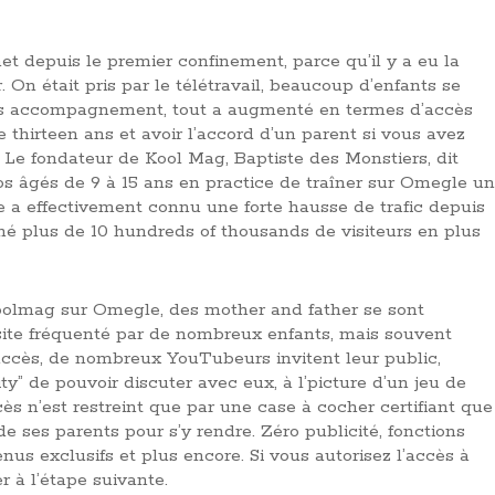
et depuis le premier confinement, parce qu’il y a eu la
. On était pris par le télétravail, beaucoup d’enfants se
sans accompagnement, tout a augmenté en termes d’accès
e thirteen ans et avoir l’accord d’un parent si vous avez
e. Le fondateur de Kool Mag, Baptiste des Monstiers, dit
dos âgés de 9 à 15 ans en practice de traîner sur Omegle un
e a effectivement connu une forte hausse de trafic depuis
né plus de 10 hundreds of thousands de visiteurs en plus
Koolmag sur Omegle, des mother and father se sont
site fréquenté par de nombreux enfants, mais souvent
uccès, de nombreux YouTubeurs invitent leur public,
ity” de pouvoir discuter avec eux, à l’picture d’un jeu de
 n’est restreint que par une case à cocher certifiant que
n de ses parents pour s’y rendre. Zéro publicité, fonctions
nus exclusifs et plus encore. Si vous autorisez l’accès à
r à l’étape suivante.